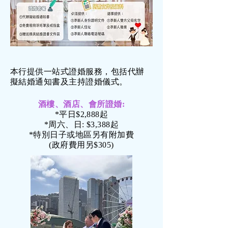
本行提供一站式證婚服務，包括代辦
擬結婚通知書及主持證婚儀式。
酒樓、酒店、會所證婚:
*平日$2,888起
*周六、日: $3,388起
*特別日子或地區另有附加費
(政府費用另$305)